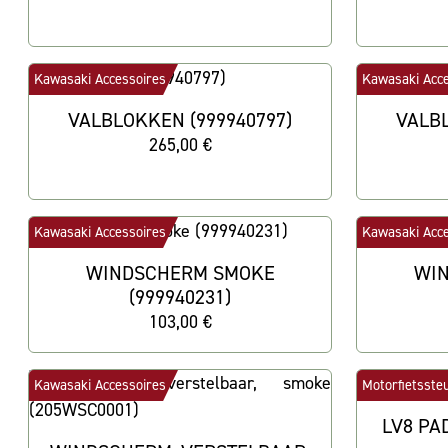
Kawasaki Accessoires
Kawasaki Acce
VALBLOKKEN (999940797)
VALBL
265,00 €
Kawasaki Accessoires
Kawasaki Acce
WINDSCHERM SMOKE
WI
(999940231)
103,00 €
Kawasaki Accessoires
Motorfietsste
LV8 PA