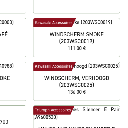
Kawasaki Accessoires
AFÉ
WINDSCHERM SMOKE
)
(203WSC0019)
111,00 €
Kawasaki Accessoires
OKE
WINDSCHERM, VERHOOGD
(203WSC0025)
136,00 €
Triumph Accessoires
0700