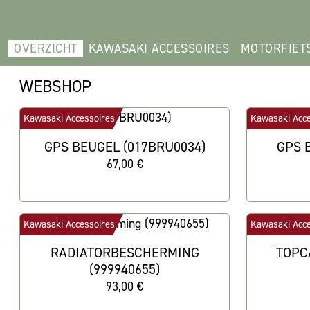
OVERZICHT
KAWASAKI ACCESSOIRES
MOTORFIET
WEBSHOP
Kawasaki Accessoires
Kawasaki Acce
GPS BEUGEL (017BRU0034)
GPS 
67,00 €
Kawasaki Accessoires
Kawasaki Acce
RADIATORBESCHERMING
TOPC
(999940655)
93,00 €