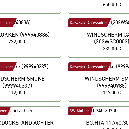
650,00 €
ssoires
Kawasaki Accessoires
OKKEN (999940836)
WINDSCHERM C
(202WSC0003
232,00 €
235,00 €
ssoires
Kawasaki Accessoires
NDSCHERM SMOKE
WINDSCHERM SM
(999940337)
(999940988)
112,00 €
117,00 €
unen
SW-Motech
DDOCKSTAND ACHTER
BC.HTA.11.740.3