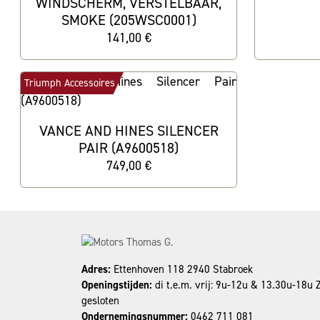
WINDSCHERM, VERSTELBAAR,
SMOKE (205WSC0001)
141,00 €
Triumph Accessoires
VANCE AND HINES SILENCER
PAIR (A9600518)
749,00 €
Adres:
Ettenhoven 118 2940 Stabroek
Openingstijden:
di t.e.m. vrij: 9u-12u & 13.30u-18u
gesloten
Ondernemingsnummer:
0462 711 081