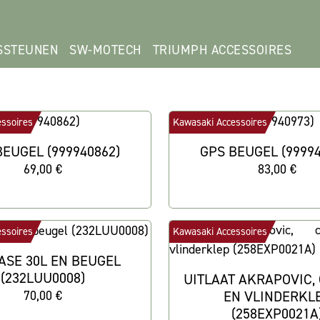
SSTEUNEN
SW-MOTECH
TRIUMPH ACCESSOIRES
ssoires
Kawasaki Accessoires
BEUGEL (999940862)
GPS BEUGEL (99994
69,00 €
83,00 €
ssoires
Kawasaki Accessoires
ASE 30L EN BEUGEL
(232LUU0008)
UITLAAT AKRAPOVIC,
70,00 €
EN VLINDERKL
(258EXP0021A