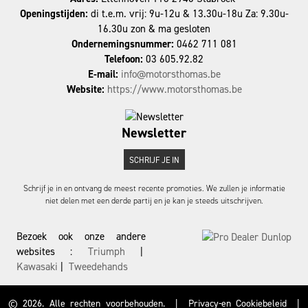
Openingstijden:
di t.e.m. vrij: 9u-12u & 13.30u-18u Za: 9.30u-
16.30u zon & ma gesloten
Ondernemingsnummer:
0462 711 081
Telefoon:
03 605.92.82
E-mail:
info@motorsthomas.be
Website:
https://www.motorsthomas.be
Newsletter
SCHRIJF JE IN
Schrijf je in en ontvang de meest recente promoties. We zullen je informatie
niet delen met een derde partij en je kan je steeds uitschrijven.
Bezoek ook onze andere
websites :
Triumph
|
Kawasaki
|
Tweedehands
© 2026. Alle rechten voorbehouden.
|
Privacy-en Cookiebeleid
|