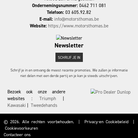
Ondernemingsnummer:
0462 711 081
Telefoon:
03 605.92.82
E-mail:
info@motorsthomas.be
Website:
https://www.motorsthomas.be
Newsletter
SCHRIJF JE IN
Schrijf je in en ontvang de meest recente promoties. We zullen je informatie
niet delen met een derde partij en je kan je steeds uitschrijven.
Bezoek ook onze andere
websites :
Triumph
|
Kawasaki
|
Tweedehands
© 2026. Alle rechten voorbehouden.
|
Privacy-en Cookiebeleid
|
Cookievoorkeuren
Contacteer ons