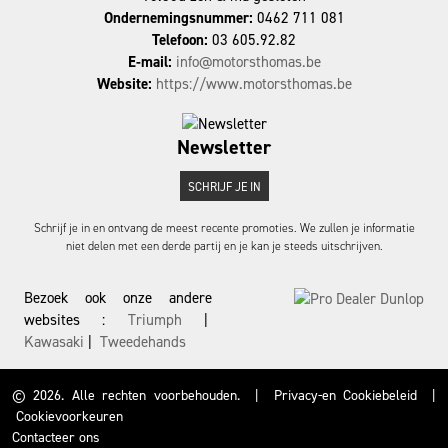
Ondernemingsnummer:
0462 711 081
Telefoon:
03 605.92.82
E-mail:
info@motorsthomas.be
Website:
https://www.motorsthomas.be
Newsletter
SCHRIJF JE IN
Schrijf je in en ontvang de meest recente promoties. We zullen je informatie
niet delen met een derde partij en je kan je steeds uitschrijven.
Bezoek ook onze andere
websites :
Triumph
|
Kawasaki
|
Tweedehands
© 2026. Alle rechten voorbehouden.
|
Privacy-en Cookiebeleid
|
Cookievoorkeuren
Contacteer ons