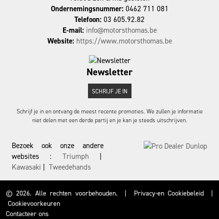
Ondernemingsnummer:
0462 711 081
Telefoon:
03 605.92.82
E-mail:
info@motorsthomas.be
Website:
https://www.motorsthomas.be
Newsletter
SCHRIJF JE IN
Schrijf je in en ontvang de meest recente promoties. We zullen je informatie
niet delen met een derde partij en je kan je steeds uitschrijven.
Bezoek ook onze andere
websites :
Triumph
|
Kawasaki
|
Tweedehands
© 2026. Alle rechten voorbehouden.
|
Privacy-en Cookiebeleid
|
Cookievoorkeuren
Contacteer ons