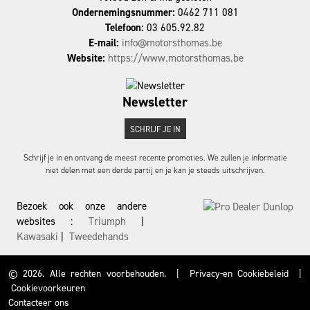
Ondernemingsnummer:
0462 711 081
Telefoon:
03 605.92.82
E-mail:
info@motorsthomas.be
Website:
https://www.motorsthomas.be
Newsletter
SCHRIJF JE IN
Schrijf je in en ontvang de meest recente promoties. We zullen je informatie
niet delen met een derde partij en je kan je steeds uitschrijven.
Bezoek ook onze andere
websites :
Triumph
|
Kawasaki
|
Tweedehands
© 2026. Alle rechten voorbehouden.
|
Privacy-en Cookiebeleid
|
Cookievoorkeuren
Contacteer ons